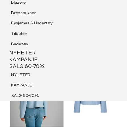
Blazere
Tilbehør
Dressbukser
LOGG INN
FAVORITTER
SØK
Shorts
Pysjamas & Undertøy
Pysjamas & Undertøy
Tilbehør
NYHETER
KAMPANJE
Badetøy
SALG 60-70%
NYHETER
NYHETER
KAMPANJE
SALG 60-70%
KAMPANJE
NYHETER
SALG 60-70%
KAMPANJE
SALG 60-70%