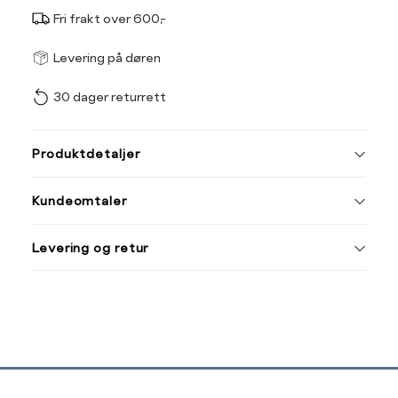
Fri frakt over 600,-
Størrel
Få v
Levering på døren
30 dager returrett
Vi gir beskjed hvis varen 
ønsket 
L
Produktdetaljer
36
38
Kundeomtaler
Din
Levering og retur
e-
post
Sidebunn