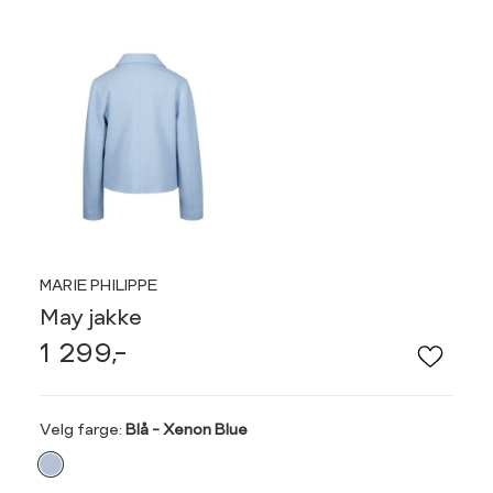
MARIE PHILIPPE
May jakke
1 299,-
Velg
Velg farge:
Blå - Xenon Blue
farge