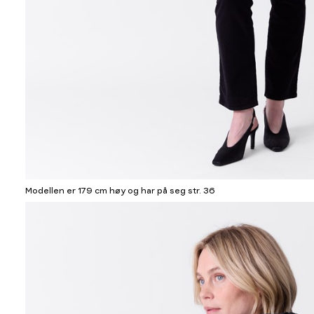
Modellen er 179 cm høy og har på seg str. 36
Informasjon
om
modellhøyde
og
produkstørrelse