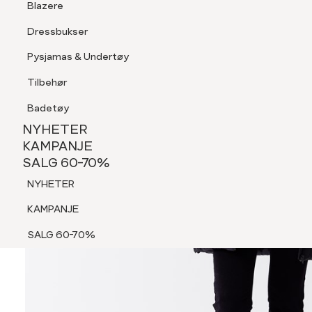
Blazere
Tilbehør
Dressbukser
Shorts
Pysjamas & Undertøy
Pysjamas & Undertøy
Tilbehør
NYHETER
KAMPANJE
Badetøy
SALG 60-70%
NYHETER
NYHETER
KAMPANJE
SALG 60-70%
KAMPANJE
NYHETER
SALG 60-70%
KAMPANJE
SALG 60-70%