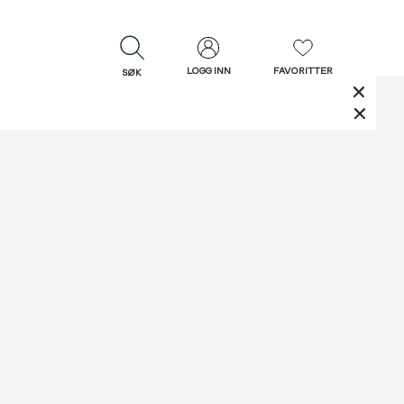
LOGG INN
FAVORITTER
SØK
LUKK
LUKK
Rask levering
Gratis retur
30 dagers retur