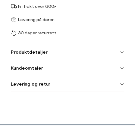
Fri frakt over 600,-
Størrel
Få v
Levering på døren
30 dager returrett
Vi gir beskjed hvis varen 
ønsket 
L
Produktdetaljer
34
36
Kundeomtaler
44
46
Levering og retur
54
Din
Sidebunn
e-