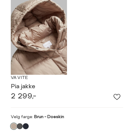
VA VITE
Pia jakke
2 299,-
Velg
Velg farge:
Brun - Doeskin
farge