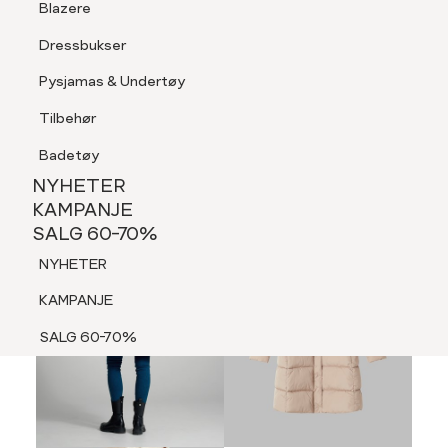
Blazere
Tilbehør
Dressbukser
LOGG INN
FAVORITTER
SØK
Shorts
Pysjamas & Undertøy
Pysjamas & Undertøy
Tilbehør
NYHETER
KAMPANJE
Badetøy
SALG 60-70%
NYHETER
NYHETER
KAMPANJE
SALG 60-70%
KAMPANJE
NYHETER
SALG 60-70%
KAMPANJE
SALG 60-70%