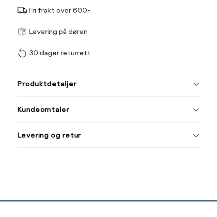
Fri frakt over 600,-
Størrel
Få v
Levering på døren
30 dager returrett
Vi gir beskjed hvis varen 
ønsket 
L
Produktdetaljer
34
36
Kundeomtaler
44
Levering og retur
Din
e-
post
Sidebunn