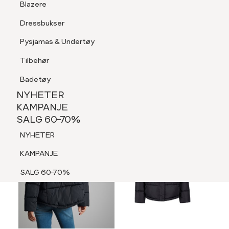
Blazere
Tilbehør
Dressbukser
LOGG INN
FAVORITTER
SØK
Shorts
Pysjamas & Undertøy
Pysjamas & Undertøy
Tilbehør
NYHETER
KAMPANJE
Badetøy
SALG 60-70%
NYHETER
NYHETER
KAMPANJE
SALG 60-70%
KAMPANJE
NYHETER
SALG 60-70%
KAMPANJE
SALG 60-70%