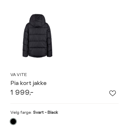
VA VITE
Pia kort jakke
1 999,-
Velg
Velg farge:
Svart - Black
farge