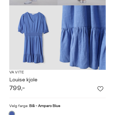
VA VITE
Louise kjole
799,-
Velg
Velg farge:
Blå - Amparo Blue
farge