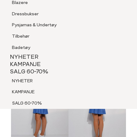
Blazere
Tilbehør
Dressbukser
LOGG INN
FAVORITTER
SØK
Shorts
Pysjamas & Undertøy
Pysjamas & Undertøy
Tilbehør
NYHETER
KAMPANJE
Badetøy
SALG 60-70%
NYHETER
NYHETER
KAMPANJE
SALG 60-70%
KAMPANJE
NYHETER
SALG 60-70%
KAMPANJE
SALG 60-70%