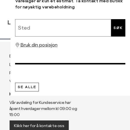
Sidebunn
Varelager er kun et estimat. Ta kontakt med butikk
for nøyaktig varebeholdning
RASK
GRATIS
30 DAGERS
Sted
LEVERING
RETUR
RETUR
SØK
Bruk din posisjon
Betaling
Levering og frakt
Retur og bytte
Vilkår
SE ALLE
KUNDESERVICE
Vår avdeling for Kundeservice har
åpent hverdager mellom kl 09:00 og
15:00
Klikk her for å kontakte oss