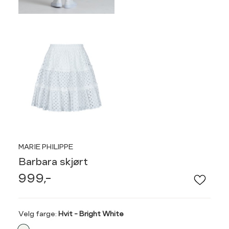
MARIE PHILIPPE
Barbara skjørt
999,-
Velg
Velg farge:
Hvit - Bright White
farge