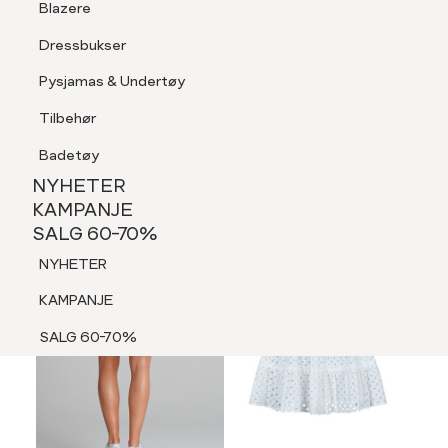
Blazere
Tilbehør
Dressbukser
LOGG INN
FAVORITTER
SØK
Shorts
Pysjamas & Undertøy
Pysjamas & Undertøy
Tilbehør
NYHETER
KAMPANJE
Badetøy
SALG 60-70%
NYHETER
NYHETER
KAMPANJE
SALG 60-70%
KAMPANJE
NYHETER
SALG 60-70%
KAMPANJE
SALG 60-70%