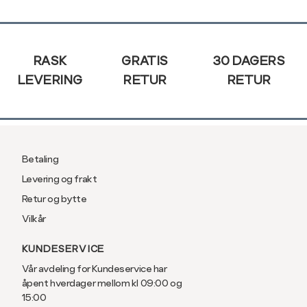
XXL
44
Sidebunn
RASK
GRATIS
30 DAGERS
LEVERING
RETUR
RETUR
Betaling
Levering og frakt
Retur og bytte
Vilkår
KUNDESERVICE
Vår avdeling for Kundeservice har
åpent hverdager mellom kl 09:00 og
15:00