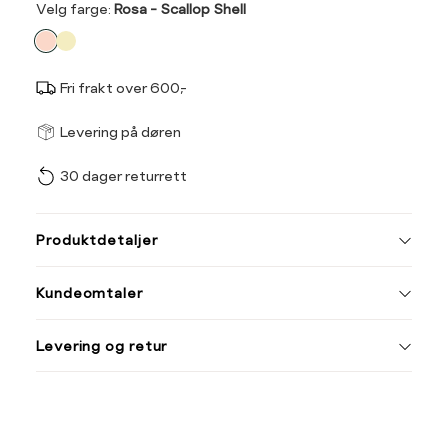
Velg
Velg farge:
Rosa - Scallop Shell
farge
Fri frakt over 600,-
Størrel
Få v
Levering på døren
30 dager returrett
Vi gir beskjed hvis varen 
ønsket 
Størrelse
Klesstørrelse
L
Produktdetaljer
XS
34
36
38
Kundeomtaler
S
36
M
38
Din
Levering og retur
e-
L
40
post
XL
42