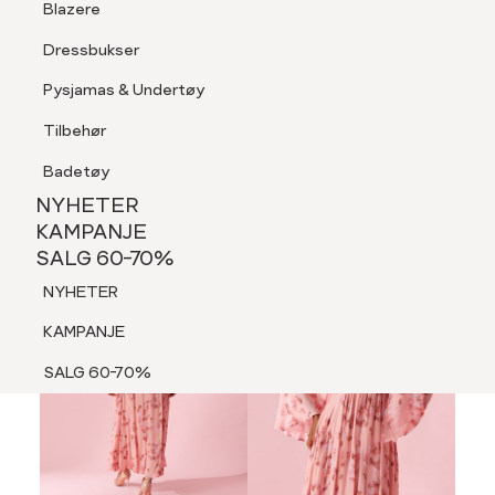
Blazere
Tilbehør
Dressbukser
LOGG INN
FAVORITTER
SØK
Shorts
Pysjamas & Undertøy
Pysjamas & Undertøy
Tilbehør
NYHETER
KAMPANJE
Badetøy
SALG 60-70%
NYHETER
60%
NYHETER
KAMPANJE
SALG 60-70%
KAMPANJE
NYHETER
SALG 60-70%
KAMPANJE
SALG 60-70%