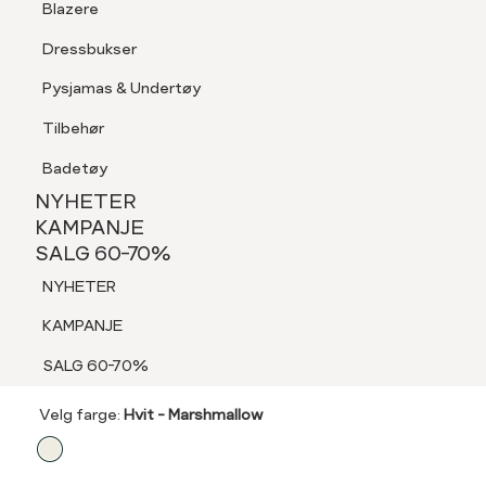
Blazere
Tilbehør
Dressbukser
LOGG INN
FAVORITTER
SØK
Shorts
Pysjamas & Undertøy
Pysjamas & Undertøy
Tilbehør
NYHETER
KAMPANJE
Badetøy
SALG 60-70%
NYHETER
DONNA
NYHETER
KAMPANJE
SALG 60-70%
DONNA VACAY
KAMPANJE
NYHETER
Dea kjole
SALG 60-70%
KAMPANJE
999,-
SALG 60-70%
Velg
Velg farge:
Hvit - Marshmallow
farge