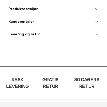
ønsket 
Størrelse
Klesstørrelse
L
Produktdetaljer
XS
34
S
M
Kundeomtaler
S
36
M
38
Din
Levering og retur
e-
L
40
post
XL
42
XXL
44
Sidebunn
RASK
GRATIS
30 DAGERS
LEVERING
RETUR
RETUR