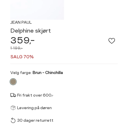
JEAN PAUL
Delphine skjørt
359,-
1 199,-
SALG 70%
Velg
Velg farge:
Brun - Chinchilla
farge
Fri frakt over 600,-
Størrel
Få v
Levering på døren
30 dager returrett
Vi gir beskjed hvis varen 