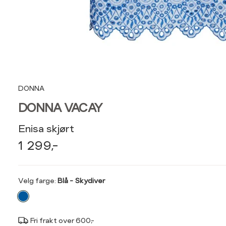
DONNA
DONNA VACAY
Enisa skjørt
1 299,-
Velg
Velg farge:
Blå - Skydiver
farge
Fri frakt over 600,-