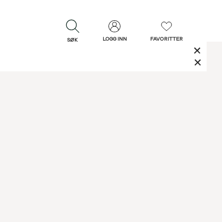
LOGG INN
FAVORITTER
SØK
LUKK
LUKK
Rask levering
Gratis retur
30 dagers retur