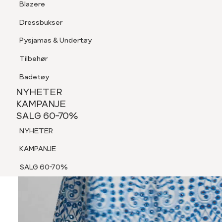
Blazere
Tilbehør
Dressbukser
Shorts
Pysjamas & Undertøy
Pysjamas & Undertøy
Tilbehør
NYHETER
KAMPANJE
Badetøy
SALG 60-70%
NYHETER
NYHETER
KAMPANJE
SALG 60-70%
KAMPANJE
NYHETER
SALG 60-70%
KAMPANJE
SALG 60-70%