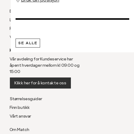
Betaling
Levering og frakt
Retur og bytte
Vilkår
SE ALLE
KUNDESERVICE
Vår avdeling for Kundeservice har
åpent hverdager mellom kl 09:00 og
15:00
Klikk her for å kontakte oss
Størrelsesguider
Finn butikk
Vårt ansvar
Om Match