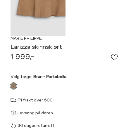
MARIE PHILIPPE
Larizza skinnskjørt
1 999,-
Velg
Velg farge:
Brun - Portabella
farge
Fri frakt over 600,-
Størrel
Få v
Levering på døren
30 dager returrett
Vi gir beskjed hvis varen 