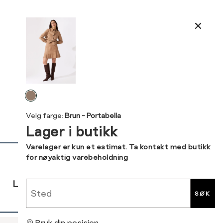
ønsket 
Størrelse
Klesstørrelse
L
Produktdetaljer
XS
34
Din
Kundeomtaler
S
36
e-
post
M
38
Levering og retur
L
40
Velg
farge
XL
42
Velg farge:
Brun - Portabella
Lager i butikk
XXL
44
Sidebunn
Varelager er kun et estimat. Ta kontakt med butikk
for nøyaktig varebeholdning
RASK
GRATIS
30 DAGERS
Sted
LEVERING
RETUR
RETUR
SØK
Bruk din posisjon