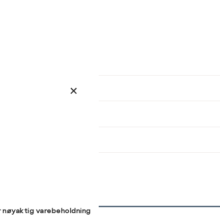
ser
arsel
kommer tilbake på lager. Velg
størrelse:
Brystvidde (cm)
Midjemål (cm)
Hoftemål (cm)
UKK
78-81
62-64
86-89
38
40
42
82-85
65-67
93-96
86-89
68-71
97-100
90-93
72-75
101-104
SEND
94-97
76-79
105-107
98-101
80-84
108-112
r nøyaktig varebeholdning