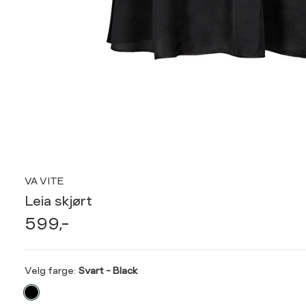
VA VITE
Leia skjørt
599,-
Velg
Velg farge:
Svart - Black
farge