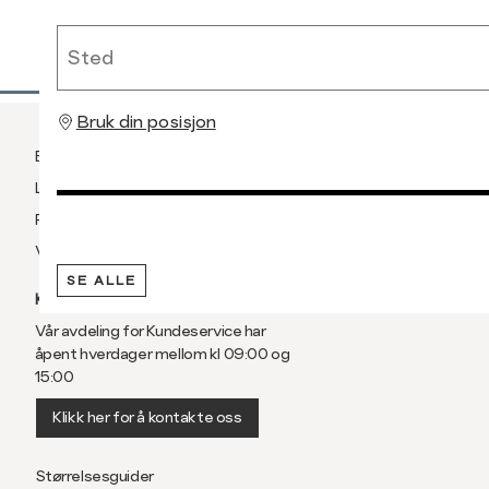
RASK LEVERING
Sted
Bruk din posisjon
Betaling
Levering og frakt
Retur og bytte
Vilkår
SE ALLE
KUNDESERVICE
Vår avdeling for Kundeservice har
åpent hverdager mellom kl 09:00 og
15:00
Klikk her for å kontakte oss
Størrelsesguider