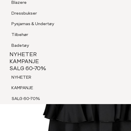
Blazere
Tilbehør
Dressbukser
Shorts
Pysjamas & Undertøy
Pysjamas & Undertøy
Tilbehør
NYHETER
KAMPANJE
Badetøy
SALG 60-70%
NYHETER
NYHETER
KAMPANJE
SALG 60-70%
KAMPANJE
NYHETER
SALG 60-70%
KAMPANJE
SALG 60-70%