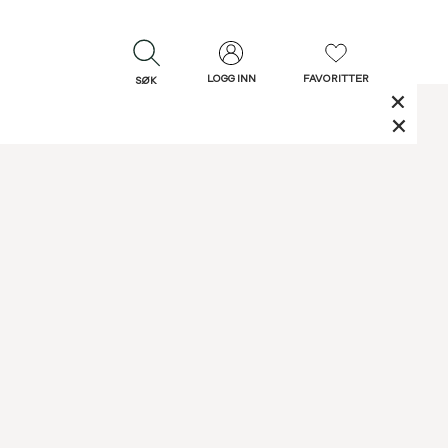
LOGG INN
FAVORITTER
SØK
LUKK
LUKK
Rask levering
Gratis retur
30 dagers retur