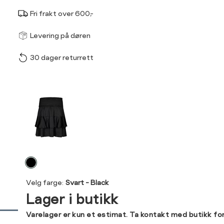
Fri frakt over 600,-
Størrel
Få v
Levering på døren
30 dager returrett
Vi gir beskjed hvis varen 
ønsket 
Størrelse
Klesstørrelse
L
Produktdetaljer
XS
34
34
36
Kundeomtaler
S
36
44
M
38
Levering og retur
L
40
Velg
Din
farge
XL
42
Velg farge:
Svart - Black
e-
Lager i butikk
post
XXL
44
Sidebunn
Varelager er kun et estimat. Ta kontakt med butikk fo