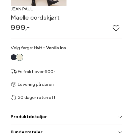
JEAN PAUL
Maelle cordskjørt
999,-
Velg
Velg farge:
Hvit - Vanilla Ice
farge
Fri frakt over 600,-
Størrel
Få v
Levering på døren
30 dager returrett
Vi gir beskjed hvis varen 
ønsket 
Størrelse
Klesstørrelse
L
Produktdetaljer
XS
34
XS
S
Kundeomtaler
S
36