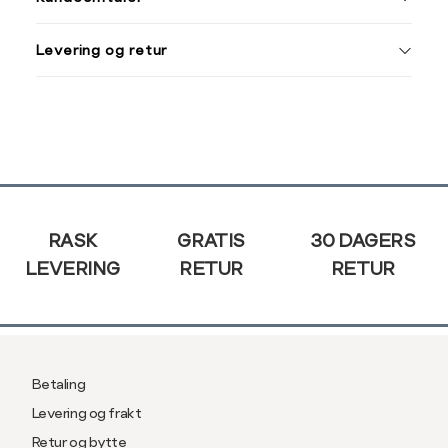
XXL
M
38
Levering og retur
L
40
Din
XL
42
e-
post
XXL
44
Sidebunn
RASK
GRATIS
30 DAGERS
LEVERING
RETUR
RETUR
Betaling
Levering og frakt
Retur og bytte