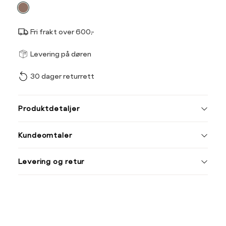
farge
Fri frakt over 600,-
Størrel
Få v
Levering på døren
30 dager returrett
Vi gir beskjed hvis varen 
ønsket 
Størrelse
Klesstørrelse
L
Produktdetaljer
XS
34
Din
Kundeomtaler
S
36
e-
post
M
38
Levering og retur
L
40
XL
42
XXL
44