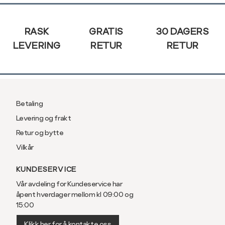
Sidebunn
RASK
GRATIS
30 DAGERS
LEVERING
RETUR
RETUR
Betaling
Levering og frakt
Retur og bytte
Vilkår
KUNDESERVICE
Vår avdeling for Kundeservice har
åpent hverdager mellom kl 09:00 og
15:00
Klikk her for å kontakte oss