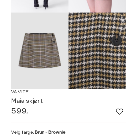
VA VITE
Maia skjørt
599,-
Velg
Velg farge:
Brun - Brownie