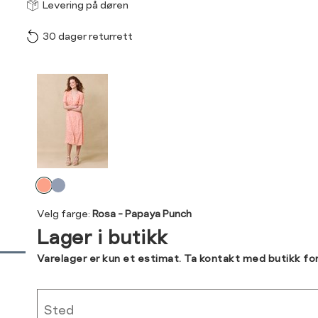
Størrel
Få v
Levering på døren
30 dager returrett
Vi gir beskjed hvis varen 
ønsket 
Størrelse
Klesstørrelse
L
Produktdetaljer
XS
34
XS
S
Kundeomtaler
S
36
XXL
M
38
Levering og retur
L
40
Velg
Din
farge
XL
42
Velg farge:
Rosa - Papaya Punch
e-
Lager i butikk
post
XXL
44
Sidebunn
Varelager er kun et estimat. Ta kontakt med butikk fo
RASK LEVERING
Sted