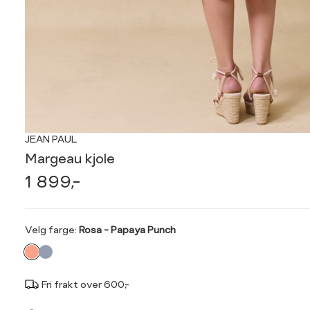
JEAN PAUL
Margeau kjole
1 899,-
Velg
Velg farge:
Rosa - Papaya Punch
farge
Fri frakt over 600,-