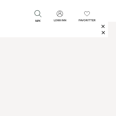
LOGG INN
FAVORITTER
SØK
LUKK
LUKK
Rask levering
Gratis retur
30 dagers retur