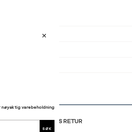
ser
arsel
kommer tilbake på lager. Velg
størrelse:
Brystvidde (cm)
Midjemål (cm)
Hoftemål (cm)
UKK
78-81
62-64
86-89
M
L
XL
82-85
65-67
93-96
86-89
68-71
97-100
90-93
72-75
101-104
SEND
94-97
76-79
105-107
98-101
80-84
108-112
r nøyaktig varebeholdning
GRATIS RETUR
SØK