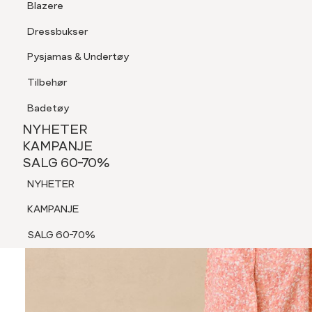
Blazere
Tilbehør
Dressbukser
Shorts
Pysjamas & Undertøy
Pysjamas & Undertøy
Tilbehør
NYHETER
KAMPANJE
Badetøy
SALG 60-70%
NYHETER
NYHETER
KAMPANJE
SALG 60-70%
KAMPANJE
NYHETER
SALG 60-70%
KAMPANJE
SALG 60-70%