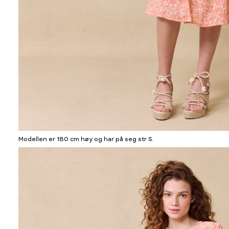
Modellen er 180 cm høy og har på seg str S.
Informasjon
om
modellhøyde
og
produkstørrelse