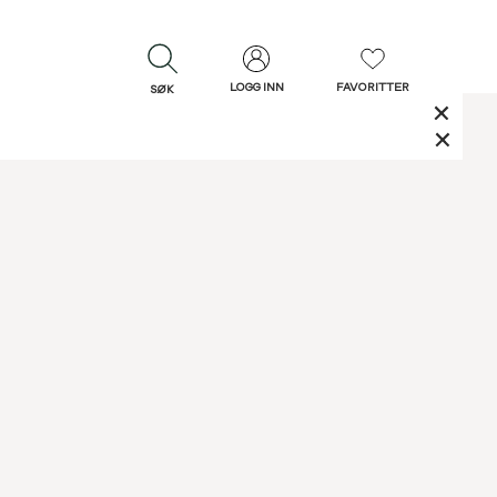
LOGG INN
FAVORITTER
SØK
LUKK
LUKK
Rask levering
Gratis retur
30 dagers retur