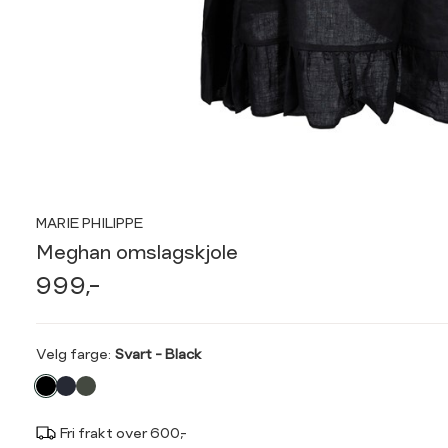
MARIE PHILIPPE
Meghan omslagskjole
999,-
Velg
Velg farge:
Svart - Black
farge
Fri frakt over 600,-