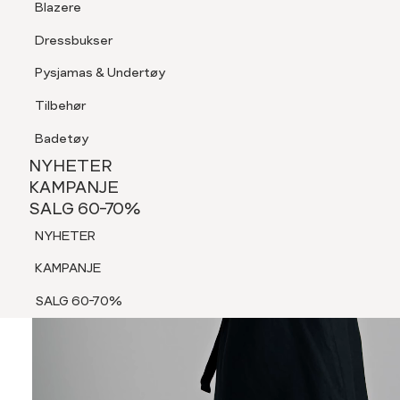
Blazere
Tilbehør
Dressbukser
Shorts
Pysjamas & Undertøy
Pysjamas & Undertøy
Tilbehør
NYHETER
KAMPANJE
Badetøy
SALG 60-70%
NYHETER
NYHETER
KAMPANJE
SALG 60-70%
KAMPANJE
NYHETER
SALG 60-70%
KAMPANJE
SALG 60-70%