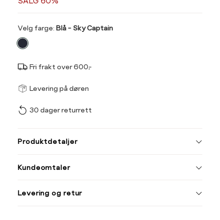
SALG 60%
Velg
Velg farge:
Blå - Sky Captain
farge
Fri frakt over 600,-
Størrel
Få v
Levering på døren
30 dager returrett
Vi gir beskjed hvis varen 
ønsket 
Størrelse
Klesstørrelse
L
Produktdetaljer
XS
34
34
38
Kundeomtaler
S
36
M
38
Din
Levering og retur
e-
L
40
post