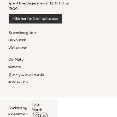
åpent hverdager mellom kl 09:00 og
15:00
Klikk her for å kontakte oss
Størrelsesguider
Finn butikk
Vårt ansvar
Om Match
Karriere
Sjekk gavekort-saldo
Kundeklubb
Følg
Cookies og
Match
personvern