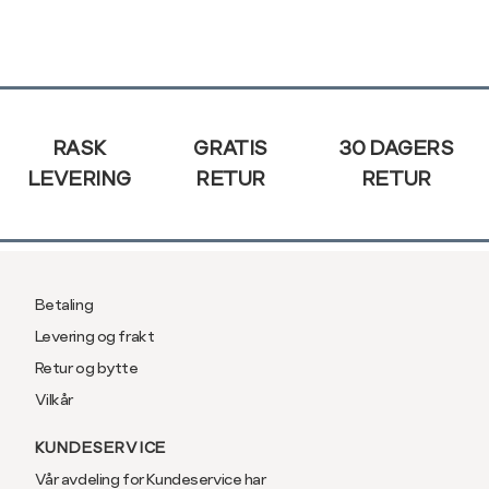
XL
42
XXL
44
Sidebunn
RASK
GRATIS
30 DAGERS
LEVERING
RETUR
RETUR
Betaling
Levering og frakt
Retur og bytte
Vilkår
KUNDESERVICE
Vår avdeling for Kundeservice har