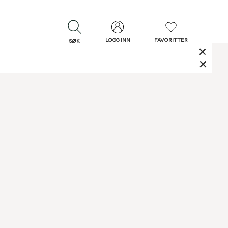
LOGG INN
FAVORITTER
SØK
LUKK
LUKK
Rask levering
Gratis retur
30 dagers retur