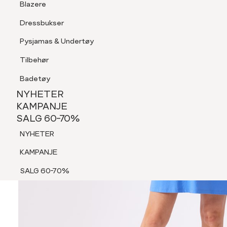
Blazere
Tilbehør
Dressbukser
Shorts
Pysjamas & Undertøy
Pysjamas & Undertøy
Tilbehør
NYHETER
KAMPANJE
Badetøy
SALG 60-70%
NYHETER
NYHETER
KAMPANJE
SALG 60-70%
KAMPANJE
NYHETER
SALG 60-70%
KAMPANJE
SALG 60-70%