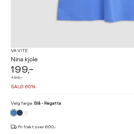
VA VITE
Nina kjole
199,-
499,-
SALG 60%
Velg
Velg farge:
Blå - Regatta
farge
Fri frakt over 600,-