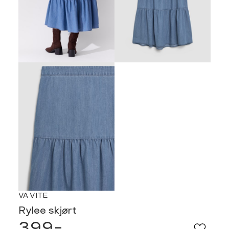
VA VITE
Rylee skjørt
399,-