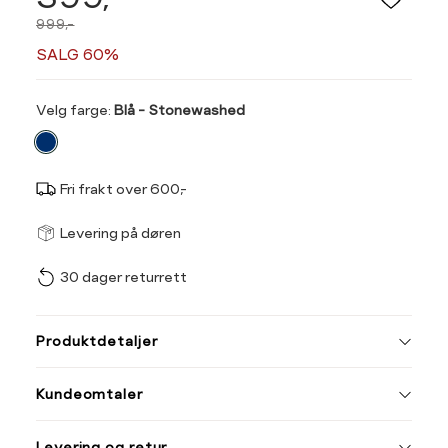
999,-
SALG 60%
Velg
Velg farge:
Blå - Stonewashed
farge
Fri frakt over 600,-
Størrel
Få v
Levering på døren
30 dager returrett
Vi gir beskjed hvis varen 
ønsket 
Størrelse
Klesstørrelse
L
Produktdetaljer
XS
34
34
36
Kundeomtaler
S
36
46
M
38
Levering og retur