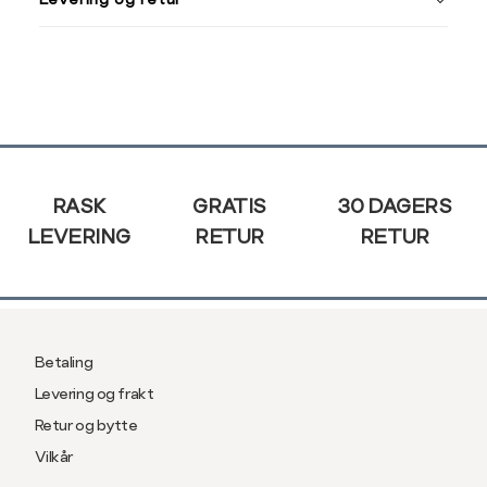
L
40
Din
XL
42
e-
post
XXL
44
Sidebunn
RASK
GRATIS
30 DAGERS
LEVERING
RETUR
RETUR
Betaling
Levering og frakt
Retur og bytte
Vilkår