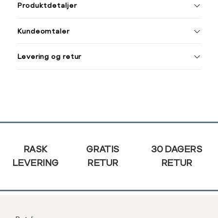
L
Produktdetaljer
XS
34
XS
S
Kundeomtaler
S
36
XXL
M
38
Levering og retur
L
40
Din
XL
42
e-
post
XXL
44
Sidebunn
RASK
GRATIS
30 DAGERS
LEVERING
RETUR
RETUR