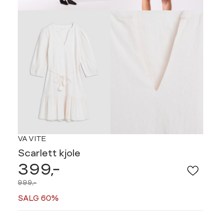
VA VITE
Scarlett kjole
399,-
999,-
SALG 60%