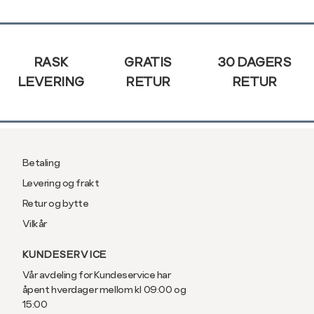
XXL
44
Sidebunn
RASK
GRATIS
30 DAGERS
LEVERING
RETUR
RETUR
Betaling
Levering og frakt
Retur og bytte
Vilkår
KUNDESERVICE
Vår avdeling for Kundeservice har
åpent hverdager mellom kl 09:00 og
15:00