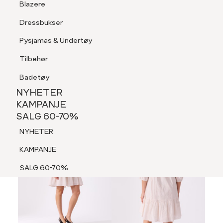
Blazere
Tilbehør
Dressbukser
LOGG INN
FAVORITTER
SØK
Shorts
Pysjamas & Undertøy
Pysjamas & Undertøy
Tilbehør
NYHETER
KAMPANJE
Badetøy
SALG 60-70%
NYHETER
60%
NYHETER
KAMPANJE
SALG 60-70%
KAMPANJE
NYHETER
SALG 60-70%
KAMPANJE
SALG 60-70%