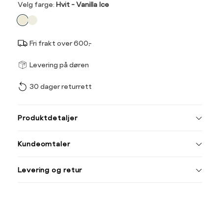
Velg
Velg farge:
Hvit - Vanilla Ice
farge
Fri frakt over 600,-
Størrel
Få v
Levering på døren
30 dager returrett
Vi gir beskjed hvis varen 
ønsket 
Størrelse
Klesstørrelse
L
Produktdetaljer
XS
34
Din
Kundeomtaler
S
36
e-
post
M
38
Levering og retur
L
40
XL
42