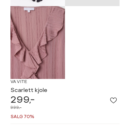
VA VITE
Scarlett kjole
299,-
999,-
SALG 70%