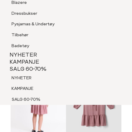
Blazere
Tilbehør
Dressbukser
LOGG INN
FAVORITTER
SØK
Shorts
Pysjamas & Undertøy
Pysjamas & Undertøy
Tilbehør
NYHETER
KAMPANJE
Badetøy
SALG 60-70%
NYHETER
70%
NYHETER
KAMPANJE
SALG 60-70%
KAMPANJE
NYHETER
SALG 60-70%
KAMPANJE
SALG 60-70%