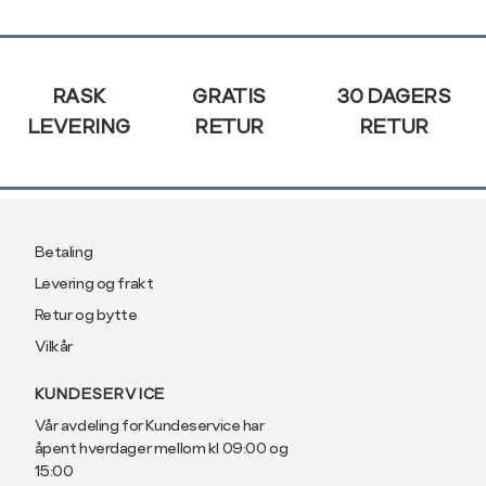
XXL
44
Sidebunn
RASK
GRATIS
30 DAGERS
LEVERING
RETUR
RETUR
Betaling
Levering og frakt
Retur og bytte
Vilkår
KUNDESERVICE
Vår avdeling for Kundeservice har
åpent hverdager mellom kl 09:00 og
15:00