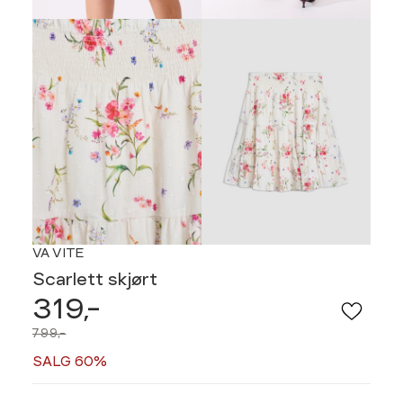
VA VITE
Scarlett skjørt
319,-
799,-
SALG 60%