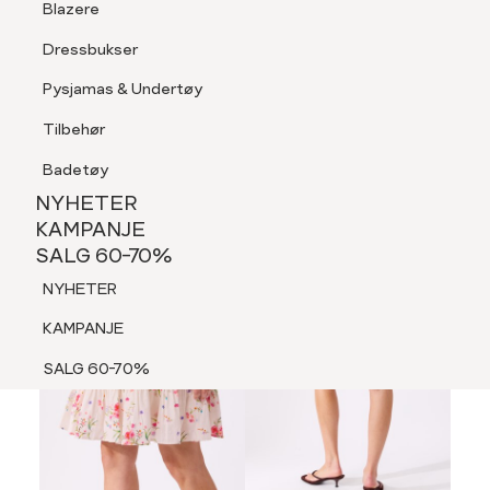
Blazere
Tilbehør
Dressbukser
LOGG INN
FAVORITTER
SØK
Shorts
Pysjamas & Undertøy
Pysjamas & Undertøy
Tilbehør
NYHETER
KAMPANJE
Badetøy
SALG 60-70%
NYHETER
60%
NYHETER
KAMPANJE
SALG 60-70%
KAMPANJE
NYHETER
SALG 60-70%
KAMPANJE
SALG 60-70%