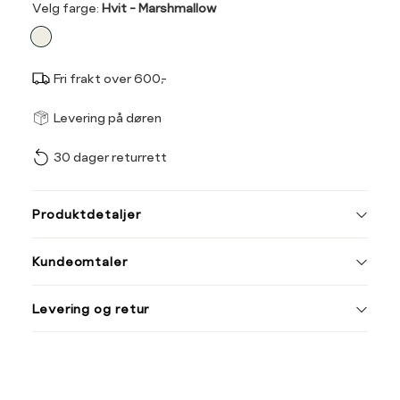
Velg
Velg farge:
Hvit - Marshmallow
farge
Fri frakt over 600,-
Størrel
Få v
Levering på døren
30 dager returrett
Vi gir beskjed hvis varen 
ønsket 
Størrelse
Klesstørrelse
L
Produktdetaljer
XS
34
34
40
Kundeomtaler
S
36
M
38
Din
Levering og retur
e-
L
40
post
XL
42