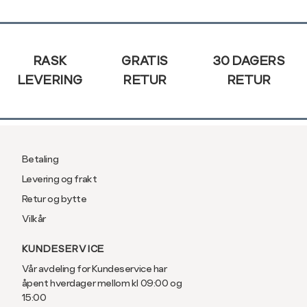
XXL
44
Sidebunn
RASK
GRATIS
30 DAGERS
LEVERING
RETUR
RETUR
Betaling
Levering og frakt
Retur og bytte
Vilkår
KUNDESERVICE
Vår avdeling for Kundeservice har
åpent hverdager mellom kl 09:00 og
15:00