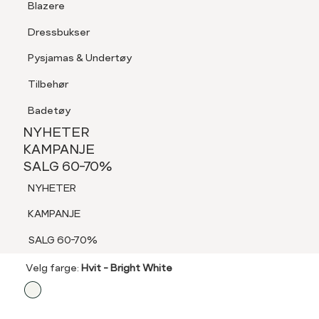
Blazere
Tilbehør
Dressbukser
LOGG INN
FAVORITTER
SØK
Shorts
Pysjamas & Undertøy
Pysjamas & Undertøy
Tilbehør
NYHETER
KAMPANJE
Badetøy
SALG 60-70%
NYHETER
3 FOR 2
NYHETER
KAMPANJE
JEAN PAUL
SALG 60-70%
KAMPANJE
2 pk step-in-sokker
NYHETER
SALG 60-70%
129,-
KAMPANJE
3 FOR 2: T-SKJORTER, SOKKER & BOXERE
SALG 60-70%
Velg
Velg farge:
Hvit - Bright White
farge