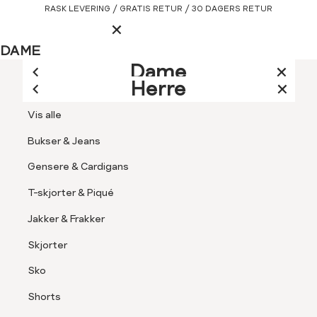
Gå
RASK LEVERING / GRATIS RETUR / 30 DAGERS RETUR
Hovedmeny
til
innhold
LOGG INN ELLER REG
DAME
LUKK
HERRE
Dame
Herre
Logg inn
LUKK
LUKK
Vis alle
SØK
LUKK
LUKK
Vis alle
Jakker & Kåper
Kundeservice
Kundeklubb
Finn butikk
Logg inn
Bukser & Jeans
Rask levering
Kjoler & Skjørt
Åpne
-
Gensere & Cardigans
BLI MEDLEM I MATCH KUNDEKLUBB
Gratis retur
30 dagers
Favoritter
Skjorter & Bluser
meny
Jean
LOGG INN / REGISTR
retur
T-skjorter & Piqué
Paul
Bukser & Jeans
LOGG INN FOR Å FÅ MEDLEMSPRIS AUTOMATISK TRUKKET FRA
Kundeservice
Jakker & Frakker
Gensere & Cardigans
Skjorter
Kundeklubb
Topper & T-skjorter
Dame
Pysjamas & Undertøy
Sko
2 pk step-in-sokker Bright White
Blazere
Finn butikk
Shorts
Sko