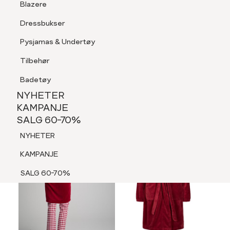
Blazere
Tilbehør
Dressbukser
LOGG INN
FAVORITTER
SØK
Shorts
Pysjamas & Undertøy
Pysjamas & Undertøy
Tilbehør
NYHETER
KAMPANJE
Badetøy
SALG 60-70%
NYHETER
NYHETER
KAMPANJE
SALG 60-70%
KAMPANJE
NYHETER
SALG 60-70%
KAMPANJE
SALG 60-70%