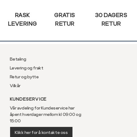
Sidebunn
RASK
GRATIS
30 DAGERS
LEVERING
RETUR
RETUR
Betaling
Levering og frakt
Retur og bytte
Vilkår
KUNDESERVICE
Vår avdeling for Kundeservice har
åpent hverdager mellom kl 09:00 og
15:00
Klikk her for å kontakte oss