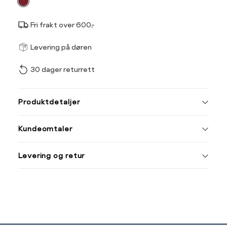
Fri frakt over 600,-
Størrel
Få v
Levering på døren
30 dager returrett
Vi gir beskjed hvis varen 
ønsket 
L
Produktdetaljer
L/XL
S/M
Kundeomtaler
Din
Levering og retur
e-
post