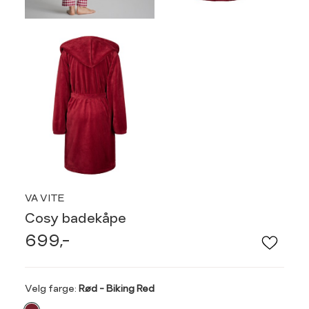
VA VITE
Cosy badekåpe
699,-
Velg
Velg farge:
Rød - Biking Red
farge