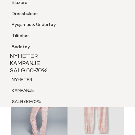
Blazere
Tilbehør
Dressbukser
LOGG INN
FAVORITTER
SØK
Shorts
Pysjamas & Undertøy
Pysjamas & Undertøy
Tilbehør
NYHETER
KAMPANJE
Badetøy
SALG 60-70%
NYHETER
NYHETER
KAMPANJE
SALG 60-70%
KAMPANJE
NYHETER
SALG 60-70%
KAMPANJE
SALG 60-70%