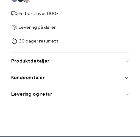
Fri frakt over 600,-
Størrel
Få v
Levering på døren
30 dager returrett
Vi gir beskjed hvis varen 
ønsket 
L
Produktdetaljer
34
36
Kundeomtaler
44
Levering og retur
Din
e-
post
Sidebunn