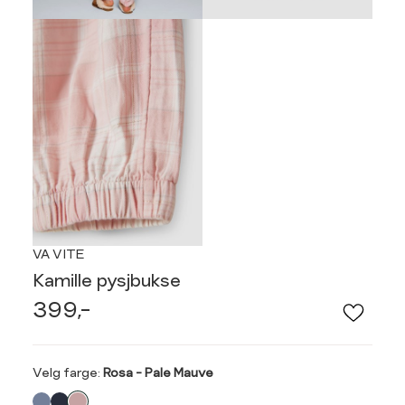
VA VITE
Kamille pysjbukse
399,-
Velg
Velg farge:
Rosa - Pale Mauve
farge