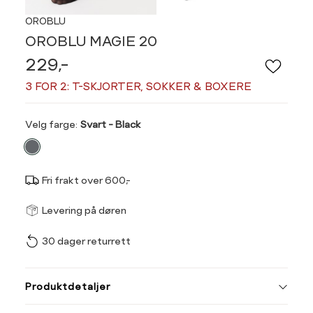
OROBLU
OROBLU MAGIE 20
229,-
3 FOR 2: T-SKJORTER, SOKKER & BOXERE
Velg
Velg farge:
Svart - Black
farge
Fri frakt over 600,-
Størrel
Få v
Levering på døren
30 dager returrett
Vi gir beskjed hvis varen 
ønsket 
L
Produktdetaljer
XXL