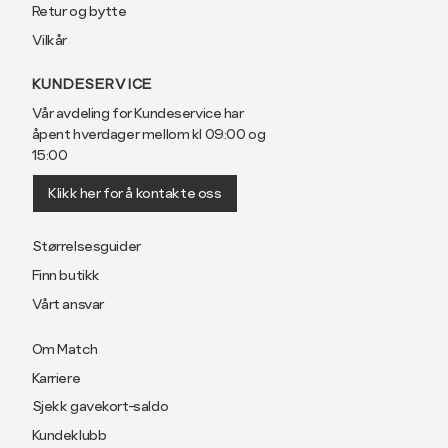
Retur og bytte
Vilkår
KUNDESERVICE
Vår avdeling for Kundeservice har
åpent hverdager mellom kl 09:00 og
15:00
Klikk her for å kontakte oss
Størrelsesguider
Finn butikk
Vårt ansvar
Om Match
Karriere
Sjekk gavekort-saldo
Kundeklubb