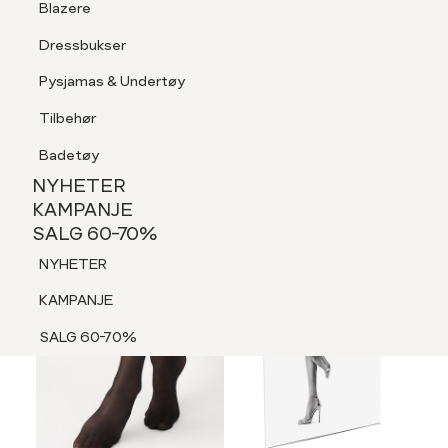
Blazere
Tilbehør
Dressbukser
LOGG INN
FAVORITTER
SØK
Shorts
Pysjamas & Undertøy
Pysjamas & Undertøy
Tilbehør
NYHETER
KAMPANJE
Badetøy
SALG 60-70%
NYHETER
3 FOR 2
NYHETER
KAMPANJE
SALG 60-70%
KAMPANJE
NYHETER
SALG 60-70%
KAMPANJE
SALG 60-70%