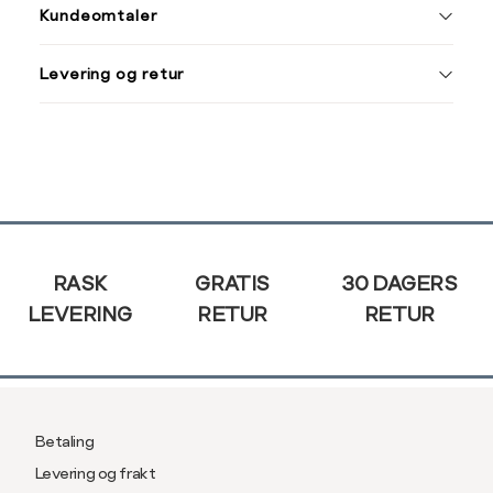
Kundeomtaler
Din
Levering og retur
e-
post
Sidebunn
RASK
GRATIS
30 DAGERS
LEVERING
RETUR
RETUR
Betaling
Levering og frakt