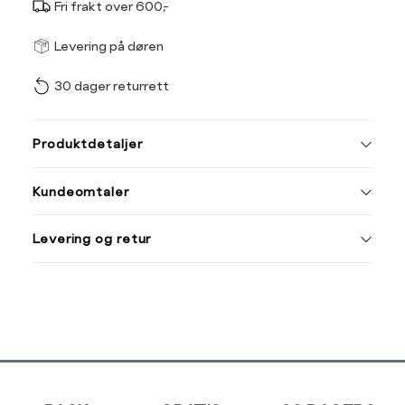
Fri frakt over 600,-
Størrel
Få v
Levering på døren
30 dager returrett
Vi gir beskjed hvis varen 
ønsket 
L
Produktdetaljer
Din
Kundeomtaler
e-
post
Levering og retur
Sidebunn