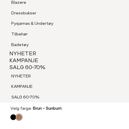
Blazere
Tilbehør
Dressbukser
LOGG INN
FAVORITTER
SØK
Shorts
Pysjamas & Undertøy
Pysjamas & Undertøy
Tilbehør
NYHETER
KAMPANJE
Badetøy
SALG 60-70%
NYHETER
3 FOR 2
NYHETER
KAMPANJE
OROBLU
SALG 60-70%
KAMPANJE
OROBLU MI BAS JEUNE
NYHETER
SALG 60-70%
99,-
KAMPANJE
3 FOR 2: T-SKJORTER, SOKKER & BOXERE
SALG 60-70%
Velg
Velg farge:
Brun - Sunburn
farge