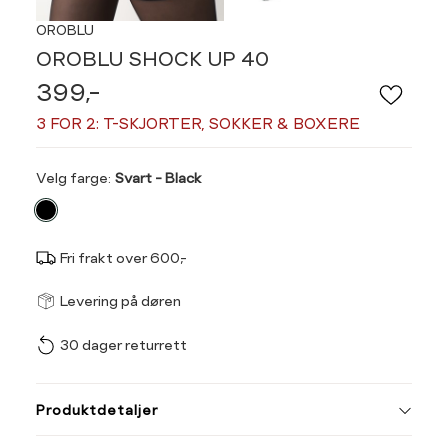
OROBLU
OROBLU SHOCK UP 40
399,-
3 FOR 2: T-SKJORTER, SOKKER & BOXERE
Velg
Velg farge:
Svart - Black
farge
Fri frakt over 600,-
Størrel
Få v
Levering på døren
30 dager returrett
Vi gir beskjed hvis varen 
ønsket 
L
Produktdetaljer
Din