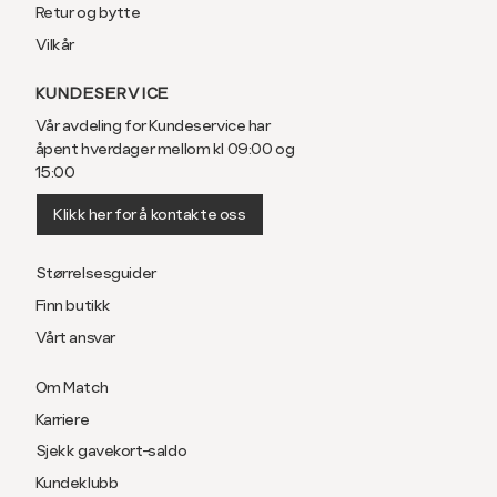
Retur og bytte
Vilkår
KUNDESERVICE
Vår avdeling for Kundeservice har
åpent hverdager mellom kl 09:00 og
15:00
Klikk her for å kontakte oss
Størrelsesguider
Finn butikk
Vårt ansvar
Om Match
Karriere
Sjekk gavekort-saldo
Kundeklubb