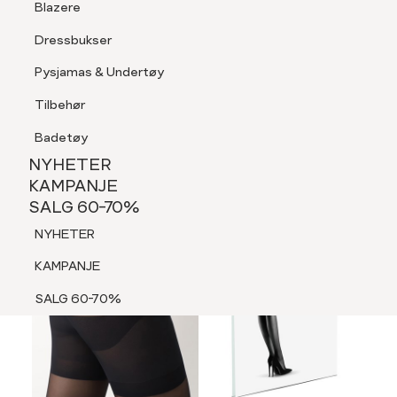
Blazere
Tilbehør
Dressbukser
LOGG INN
FAVORITTER
SØK
Shorts
Pysjamas & Undertøy
Pysjamas & Undertøy
Tilbehør
NYHETER
KAMPANJE
Badetøy
SALG 60-70%
NYHETER
3 FOR 2
NYHETER
KAMPANJE
SALG 60-70%
KAMPANJE
NYHETER
SALG 60-70%
KAMPANJE
SALG 60-70%