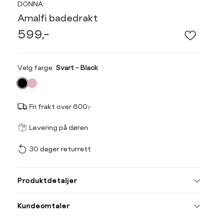
DONNA
Amalfi badedrakt
599,-
Velg
Velg farge:
Svart - Black
farge
Fri frakt over 600,-
Størrel
Få v
Levering på døren
30 dager returrett
Vi gir beskjed hvis varen 
ønsket 
Størrelse
Klesstørrelse
L
Produktdetaljer
XS
34
36
38
Kundeomtaler
S
36