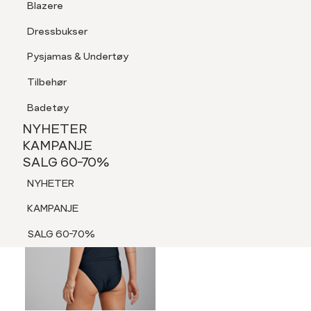
Blazere
Tilbehør
Dressbukser
LOGG INN
FAVORITTER
SØK
Shorts
Pysjamas & Undertøy
Pysjamas & Undertøy
Tilbehør
NYHETER
KAMPANJE
Badetøy
SALG 60-70%
NYHETER
NYHETER
KAMPANJE
SALG 60-70%
KAMPANJE
NYHETER
SALG 60-70%
KAMPANJE
SALG 60-70%