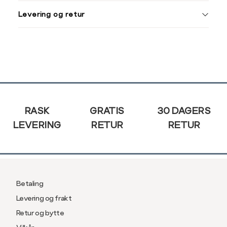
M
38
Din
Levering og retur
e-
L
40
post
XL
42
XXL
44
Sidebunn
RASK
GRATIS
30 DAGERS
LEVERING
RETUR
RETUR
Betaling
Levering og frakt
Retur og bytte