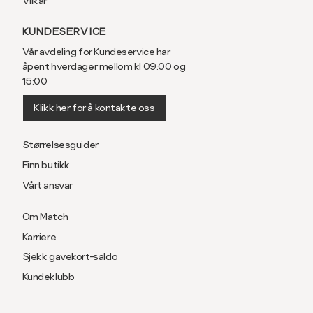
Vilkår
KUNDESERVICE
Vår avdeling for Kundeservice har
åpent hverdager mellom kl 09:00 og
15:00
Klikk her for å kontakte oss
Størrelsesguider
Finn butikk
Vårt ansvar
Om Match
Karriere
Sjekk gavekort-saldo
Kundeklubb