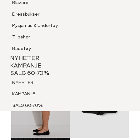
Blazere
Tilbehør
Dressbukser
LOGG INN
FAVORITTER
SØK
Shorts
Pysjamas & Undertøy
Pysjamas & Undertøy
Tilbehør
NYHETER
KAMPANJE
Badetøy
SALG 60-70%
NYHETER
NYHETER
KAMPANJE
SALG 60-70%
KAMPANJE
NYHETER
SALG 60-70%
KAMPANJE
SALG 60-70%