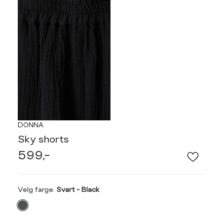
DONNA
Sky shorts
599,-
Velg
Velg farge:
Svart - Black
farge