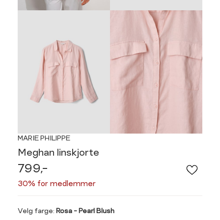
MARIE PHILIPPE
Meghan linskjorte
799,-
30% for medlemmer
Velg
Velg farge:
Rosa - Pearl Blush