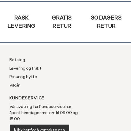
Sidebunn
RASK
GRATIS
30 DAGERS
LEVERING
RETUR
RETUR
Betaling
Levering og frakt
Retur og bytte
Vilkår
KUNDESERVICE
Vår avdeling for Kundeservice har
åpent hverdager mellom kl 09:00 og
15:00
Klikk her for å kontakte oss