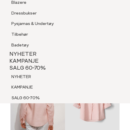
Blazere
Tilbehør
Dressbukser
LOGG INN
FAVORITTER
SØK
Shorts
Pysjamas & Undertøy
Pysjamas & Undertøy
Tilbehør
NYHETER
KAMPANJE
Badetøy
SALG 60-70%
NYHETER
MEDLEM 30%
NYHETER
KAMPANJE
SALG 60-70%
KAMPANJE
NYHETER
SALG 60-70%
KAMPANJE
SALG 60-70%