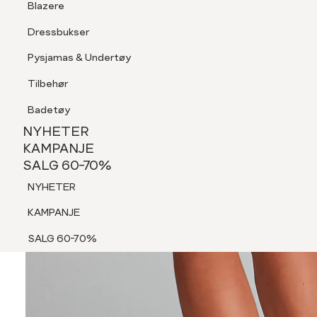
Blazere
Tilbehør
Dressbukser
Shorts
Pysjamas & Undertøy
Pysjamas & Undertøy
Tilbehør
NYHETER
KAMPANJE
Badetøy
SALG 60-70%
NYHETER
NYHETER
KAMPANJE
SALG 60-70%
KAMPANJE
NYHETER
SALG 60-70%
KAMPANJE
SALG 60-70%