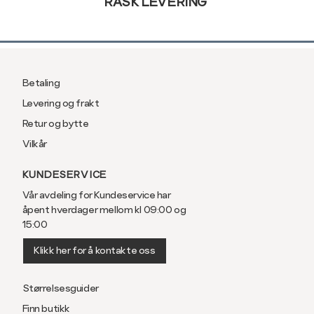
RASK LEVERING
Betaling
Levering og frakt
Retur og bytte
Vilkår
KUNDESERVICE
Vår avdeling for Kundeservice har
åpent hverdager mellom kl 09:00 og
15:00
Klikk her for å kontakte oss
Størrelsesguider
Finn butikk