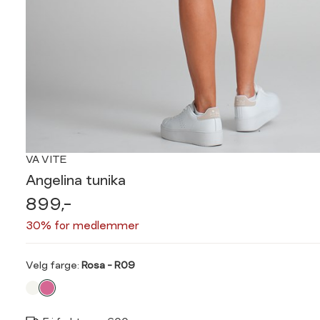
VA VITE
Angelina tunika
899,-
30% for medlemmer
Velg
Velg farge:
Rosa - R09
farge