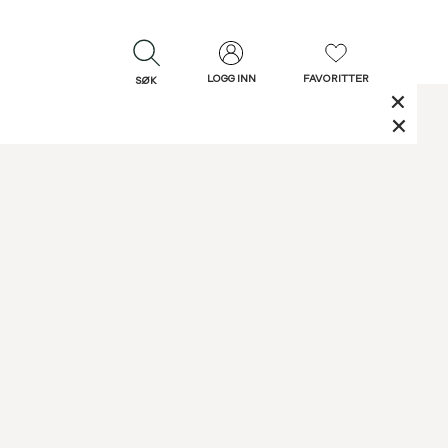
LOGG INN
FAVORITTER
SØK
LUKK
LUKK
Rask levering
Gratis retur
30 dagers retur