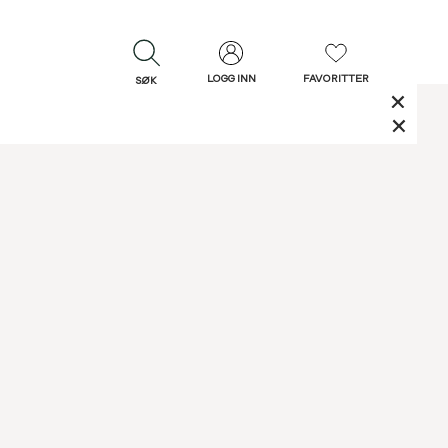
LOGG INN
FAVORITTER
SØK
LUKK
LUKK
Rask levering
Gratis retur
30 dagers retur