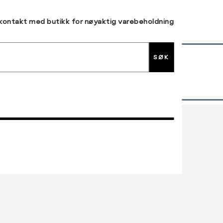
 kontakt med butikk for nøyaktig varebeholdning
SØK
30 DAGERS RETUR