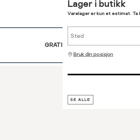
Lager i butikk
SEND
94-97
76-79
105-107
Varelager er kun et estimat. Ta
98-101
80-84
108-112
Sted
GRATIS RETUR
Bruk din posisjon
SE ALLE