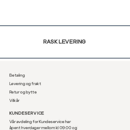
Din
XL
42
e-
post
XXL
44
Sidebunn
RASK LEVERING
Betaling
Levering og frakt
Retur og bytte
Vilkår
KUNDESERVICE
Vår avdeling for Kundeservice har
åpent hverdager mellom kl 09:00 og