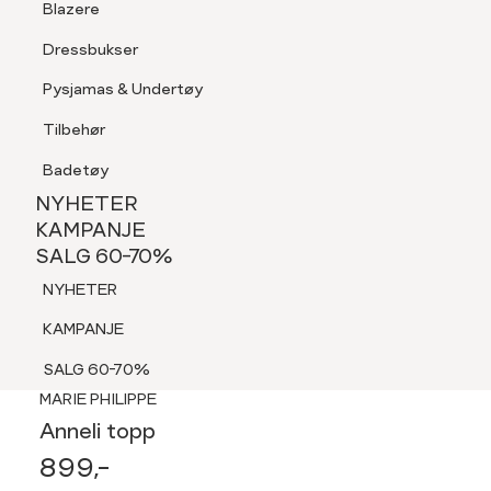
Blazere
Tilbehør
Dressbukser
Shorts
Pysjamas & Undertøy
Pysjamas & Undertøy
Tilbehør
NYHETER
KAMPANJE
Badetøy
SALG 60-70%
NYHETER
NYHETER
KAMPANJE
SALG 60-70%
KAMPANJE
NYHETER
SALG 60-70%
KAMPANJE
SALG 60-70%
MEDLEM 30%
MARIE PHILIPPE
Anneli topp
899,-