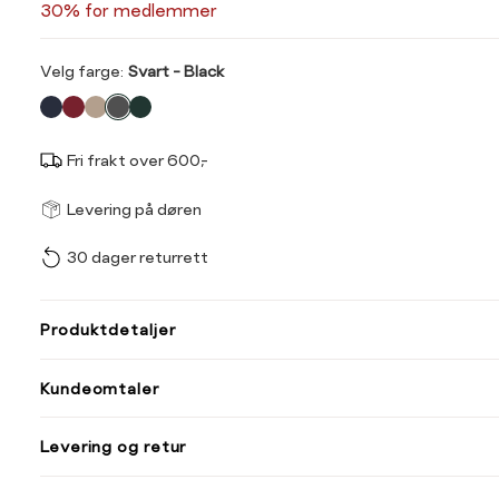
30% for medlemmer
Velg
Velg farge:
Svart - Black
farge
Fri frakt over 600,-
Størrel
Få v
Levering på døren
30 dager returrett
Vi gir beskjed hvis varen 
ønsket 
Størrelse
Klesstørrelse
L
Produktdetaljer
XS
34
34
36
Kundeomtaler
S
36
44
46
M
38
Levering og retur
L
40