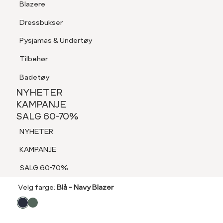
Blazere
Tilbehør
Dressbukser
LOGG INN
FAVORITTER
SØK
Shorts
Pysjamas & Undertøy
Pysjamas & Undertøy
Tilbehør
NYHETER
KAMPANJE
Badetøy
SALG 60-70%
NYHETER
MEDLEM 30%
NYHETER
KAMPANJE
VA VITE
SALG 60-70%
KAMPANJE
Ariel Bluse
NYHETER
SALG 60-70%
499,-
KAMPANJE
30% for medlemmer
SALG 60-70%
Velg
Velg farge:
Blå - Navy Blazer
farge