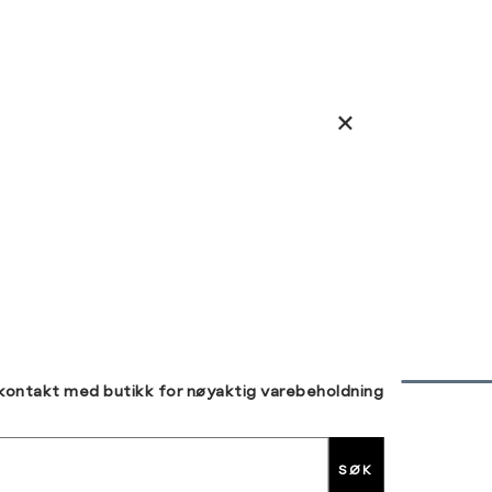
 kontakt med butikk for nøyaktig varebeholdning
30 DAGERS RETUR
SØK