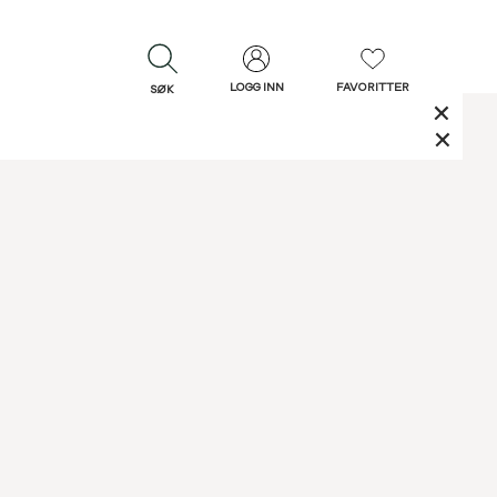
LOGG INN
FAVORITTER
SØK
LUKK
LUKK
Rask levering
Gratis retur
30 dagers retur