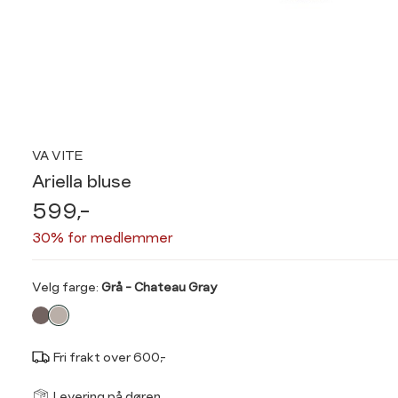
VA VITE
Ariella bluse
599,-
30% for medlemmer
Velg
Velg farge:
Grå - Chateau Gray
farge
Fri frakt over 600,-
Størrel
Få v
Levering på døren