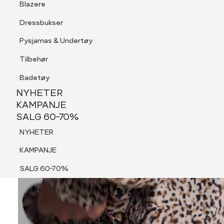
Blazere
Tilbehør
Dressbukser
Shorts
Pysjamas & Undertøy
Pysjamas & Undertøy
Tilbehør
NYHETER
KAMPANJE
Badetøy
SALG 60-70%
NYHETER
NYHETER
KAMPANJE
SALG 60-70%
KAMPANJE
NYHETER
SALG 60-70%
KAMPANJE
SALG 60-70%