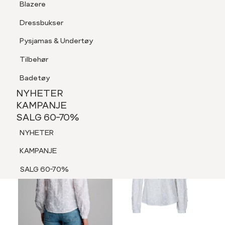
Blazere
Tilbehør
Dressbukser
LOGG INN
FAVORITTER
SØK
Shorts
Pysjamas & Undertøy
Pysjamas & Undertøy
Tilbehør
NYHETER
KAMPANJE
Badetøy
SALG 60-70%
NYHETER
MEDLEM 30%
NYHETER
KAMPANJE
SALG 60-70%
KAMPANJE
NYHETER
SALG 60-70%
KAMPANJE
SALG 60-70%