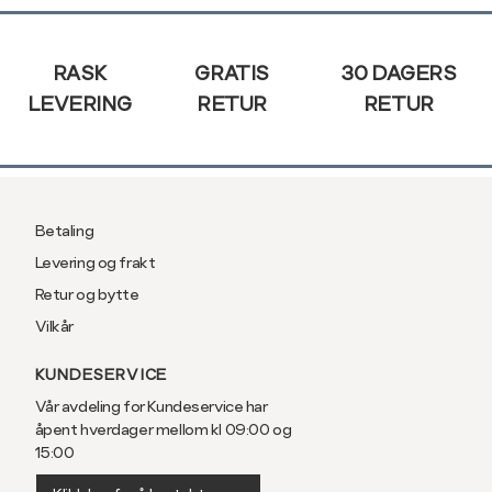
Sidebunn
RASK
GRATIS
30 DAGERS
LEVERING
RETUR
RETUR
Betaling
Levering og frakt
Retur og bytte
Vilkår
KUNDESERVICE
Vår avdeling for Kundeservice har
åpent hverdager mellom kl 09:00 og
15:00