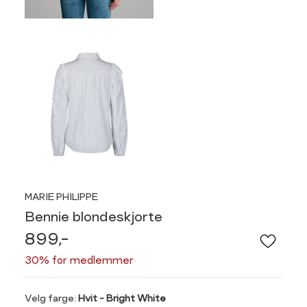
MARIE PHILIPPE
Bennie blondeskjorte
899,-
30% for medlemmer
Velg
Velg farge:
Hvit - Bright White