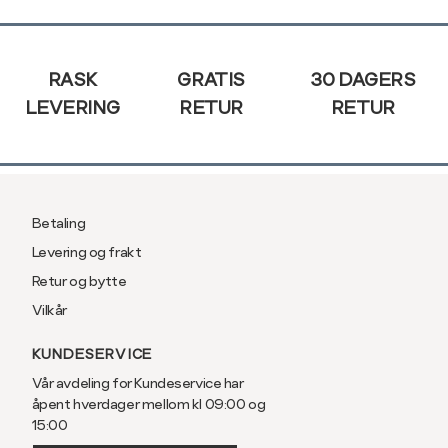
XXL
44
Sidebunn
RASK
GRATIS
30 DAGERS
LEVERING
RETUR
RETUR
Betaling
Levering og frakt
Retur og bytte
Vilkår
KUNDESERVICE
Vår avdeling for Kundeservice har
åpent hverdager mellom kl 09:00 og
15:00