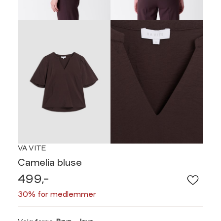
VA VITE
Camelia bluse
499,-
30% for medlemmer
Velg