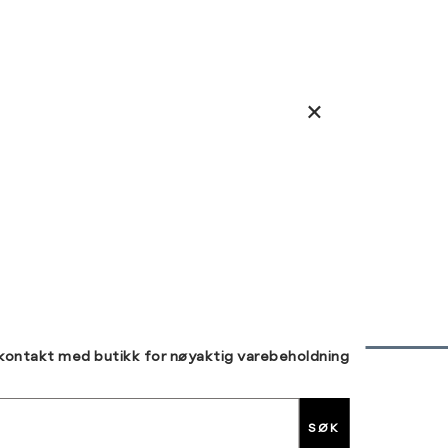
 kontakt med butikk for nøyaktig varebeholdning
30 DAGERS RETUR
SØK