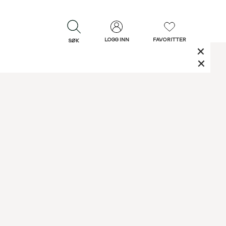
LOGG INN
FAVORITTER
SØK
LUKK
LUKK
Rask levering
Gratis retur
30 dagers retur