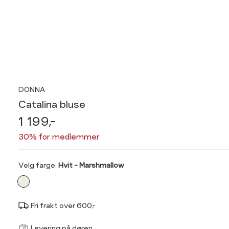
DONNA
Catalina bluse
1 199,-
30% for medlemmer
Velg
Velg farge:
Hvit - Marshmallow
farge
Fri frakt over 600,-
Størrel
Få v
Levering på døren