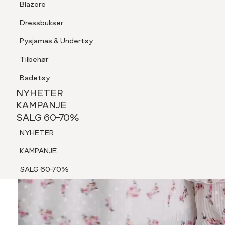
Blazere
Tilbehør
Dressbukser
Shorts
Pysjamas & Undertøy
Pysjamas & Undertøy
Tilbehør
NYHETER
KAMPANJE
Badetøy
SALG 60-70%
NYHETER
NYHETER
KAMPANJE
SALG 60-70%
KAMPANJE
NYHETER
SALG 60-70%
KAMPANJE
SALG 60-70%