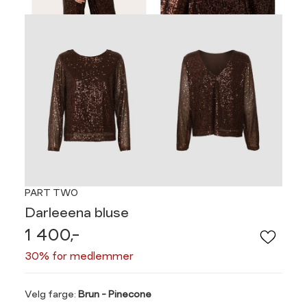
PART TWO
Darleeena bluse
1 400,-
30% for medlemmer
Velg
Velg farge:
Brun - Pinecone