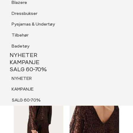
Blazere
Tilbehør
Dressbukser
LOGG INN
FAVORITTER
SØK
Shorts
Pysjamas & Undertøy
Pysjamas & Undertøy
Tilbehør
NYHETER
KAMPANJE
Badetøy
SALG 60-70%
NYHETER
MEDLEM 30%
NYHETER
KAMPANJE
SALG 60-70%
KAMPANJE
NYHETER
SALG 60-70%
KAMPANJE
SALG 60-70%