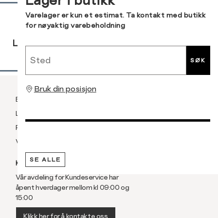
Lager i butikk
Sidebunn
Varelager er kun et estimat. Ta kontakt med butikk
for nøyaktig varebeholdning
RASK
GRATIS
30 DAGERS
LEVERING
RETUR
RETUR
Sted
SØK
Bruk din posisjon
Betaling
Levering og frakt
Retur og bytte
Vilkår
SE ALLE
KUNDESERVICE
Vår avdeling for Kundeservice har
åpent hverdager mellom kl 09:00 og
15:00
Klikk her for å kontakte oss