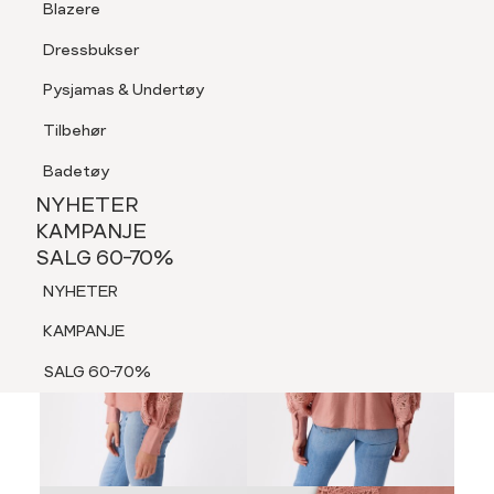
Blazere
Tilbehør
Dressbukser
LOGG INN
FAVORITTER
SØK
Shorts
Pysjamas & Undertøy
Pysjamas & Undertøy
Tilbehør
NYHETER
KAMPANJE
Badetøy
SALG 60-70%
60%
NYHETER
NYHETER
KAMPANJE
SALG 60-70%
KAMPANJE
NYHETER
SALG 60-70%
KAMPANJE
SALG 60-70%