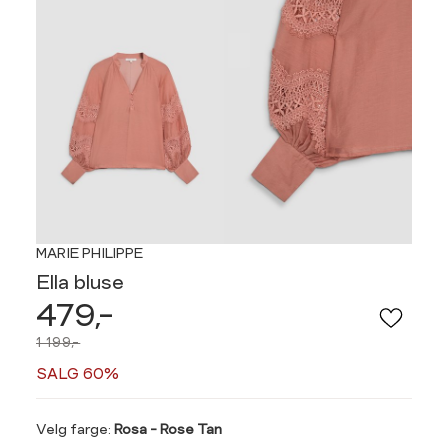
MARIE PHILIPPE
Ella bluse
479,-
1 199,-
SALG 60%
Velg
Velg farge:
Rosa - Rose Tan