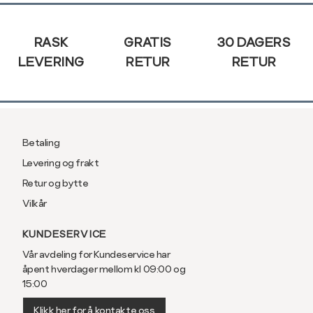
Sidebunn
RASK
GRATIS
30 DAGERS
LEVERING
RETUR
RETUR
Betaling
Levering og frakt
Retur og bytte
Vilkår
KUNDESERVICE
Vår avdeling for Kundeservice har
åpent hverdager mellom kl 09:00 og
15:00
Klikk her for å kontakte oss