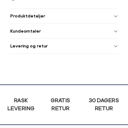
ønsket 
Størrelse
Klesstørrelse
L
Produktdetaljer
XS
34
34
36
Kundeomtaler
S
36
44
46
M
38
Levering og retur
L
40
Din
XL
42
e-
post
XXL
44
Sidebunn
RASK
GRATIS
30 DAGERS
LEVERING
RETUR
RETUR