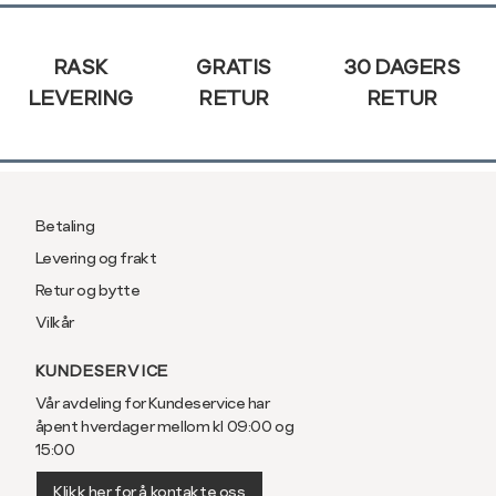
Sidebunn
RASK
GRATIS
30 DAGERS
LEVERING
RETUR
RETUR
Betaling
Levering og frakt
Retur og bytte
Vilkår
KUNDESERVICE
Vår avdeling for Kundeservice har
åpent hverdager mellom kl 09:00 og
15:00
Klikk her for å kontakte oss