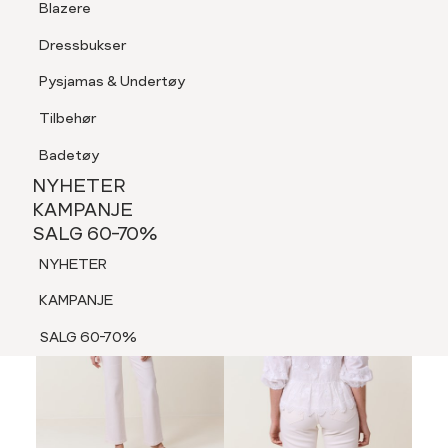
Blazere
Tilbehør
Dressbukser
LOGG INN
FAVORITTER
SØK
Shorts
Pysjamas & Undertøy
Pysjamas & Undertøy
Tilbehør
NYHETER
KAMPANJE
Badetøy
SALG 60-70%
NYHETER
MEDLEM 30%
NYHETER
KAMPANJE
SALG 60-70%
KAMPANJE
NYHETER
SALG 60-70%
KAMPANJE
SALG 60-70%