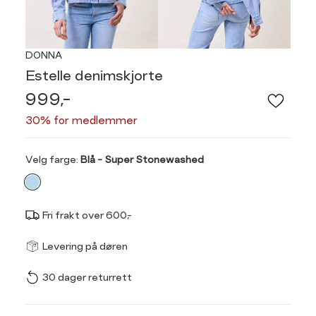
DONNA
Estelle denimskjorte
999,-
30% for medlemmer
Velg
Velg farge:
Blå - Super Stonewashed
farge
Fri frakt over 600,-
Størrel
Få v
Levering på døren
30 dager returrett
Vi gir beskjed hvis varen 
ønsket 
Størrelse
Klesstørrelse