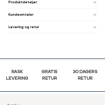
L
Produktdetaljer
XS
34
34
36
Kundeomtaler
S
36
44
M
38
Levering og retur
L
40
Din
XL
42
e-
post
XXL
44
Sidebunn
RASK
GRATIS
30 DAGERS
LEVERING
RETUR
RETUR