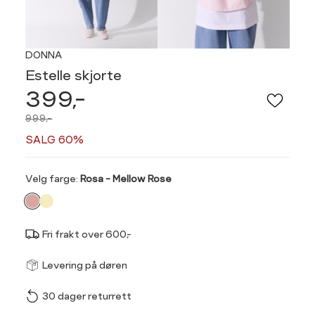
DONNA
Estelle skjorte
399,-
999,-
SALG 60%
Velg
Velg farge:
Rosa - Mellow Rose
farge
Fri frakt over 600,-
Størrel
Få v
Levering på døren
30 dager returrett
Vi gir beskjed hvis varen 