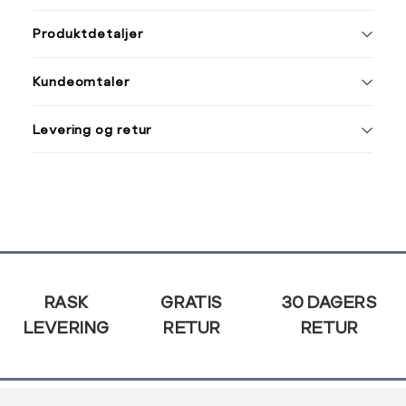
ønsket 
Størrelse
Klesstørrelse
L
Produktdetaljer
XS
34
34
36
Kundeomtaler
S
36
44
46
M
38
Levering og retur
L
40
Din
XL
42
e-
post
XXL
44
Sidebunn
RASK
GRATIS
30 DAGERS
LEVERING
RETUR
RETUR