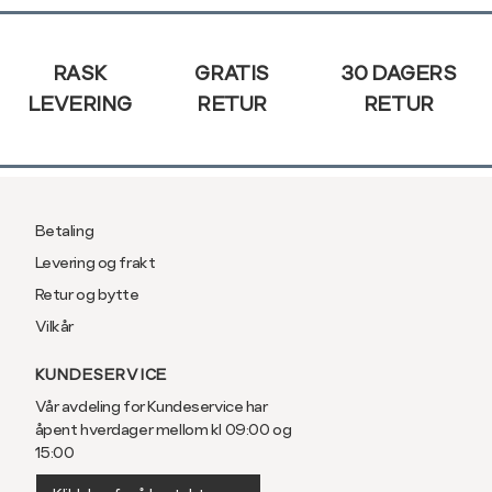
Sidebunn
RASK
GRATIS
30 DAGERS
LEVERING
RETUR
RETUR
Betaling
Levering og frakt
Retur og bytte
Vilkår
KUNDESERVICE
Vår avdeling for Kundeservice har
åpent hverdager mellom kl 09:00 og
15:00