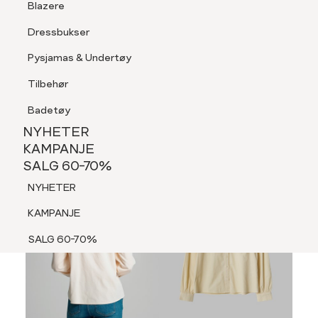
Blazere
Tilbehør
Dressbukser
LOGG INN
FAVORITTER
SØK
Shorts
Pysjamas & Undertøy
Pysjamas & Undertøy
Tilbehør
NYHETER
KAMPANJE
Badetøy
SALG 60-70%
NYHETER
MEDLEM 30%
NYHETER
KAMPANJE
SALG 60-70%
KAMPANJE
NYHETER
SALG 60-70%
KAMPANJE
SALG 60-70%