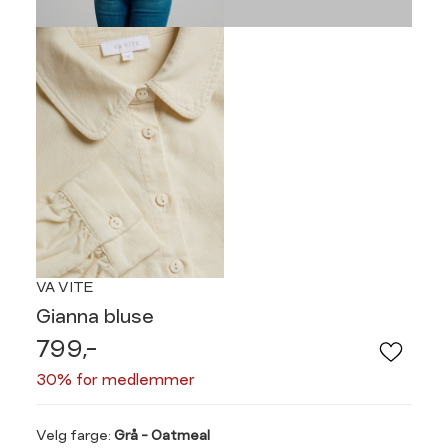
VA VITE
Gianna bluse
799,-
30% for medlemmer
Velg
Velg farge:
Grå - Oatmeal