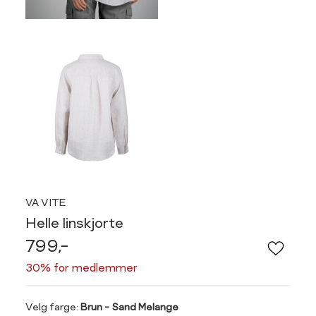
VA VITE
Helle linskjorte
799,-
30% for medlemmer
Velg
Velg farge:
Brun - Sand Melange