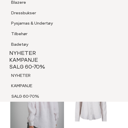
Blazere
Tilbehør
Dressbukser
LOGG INN
FAVORITTER
SØK
Shorts
Pysjamas & Undertøy
Pysjamas & Undertøy
Tilbehør
NYHETER
KAMPANJE
Badetøy
SALG 60-70%
NYHETER
MEDLEM 30%
NYHETER
KAMPANJE
SALG 60-70%
KAMPANJE
NYHETER
SALG 60-70%
KAMPANJE
SALG 60-70%