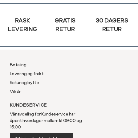
Sidebunn
RASK
GRATIS
30 DAGERS
LEVERING
RETUR
RETUR
Betaling
Levering og frakt
Retur og bytte
Vilkår
KUNDESERVICE
Vår avdeling for Kundeservice har
åpent hverdager mellom kl 09:00 og
15:00