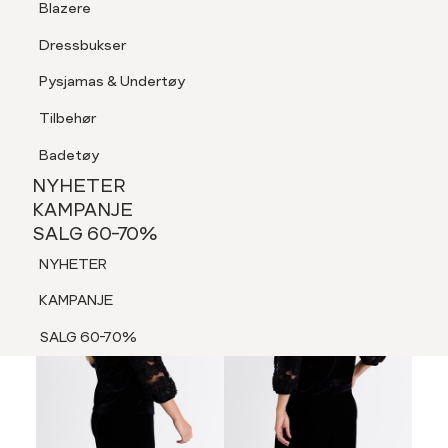
Blazere
Tilbehør
Dressbukser
LOGG INN
FAVORITTER
SØK
Shorts
Pysjamas & Undertøy
Pysjamas & Undertøy
Tilbehør
NYHETER
KAMPANJE
Badetøy
SALG 60-70%
NYHETER
MEDLEM 30%
NYHETER
KAMPANJE
SALG 60-70%
KAMPANJE
NYHETER
SALG 60-70%
KAMPANJE
SALG 60-70%