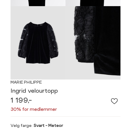
MARIE PHILIPPE
Ingrid velourtopp
1 199,-
30% for medlemmer
Velg
Velg farge:
Svart - Meteor