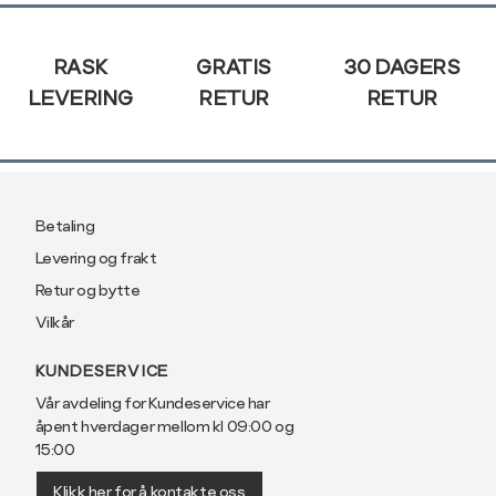
Sidebunn
RASK
GRATIS
30 DAGERS
LEVERING
RETUR
RETUR
Betaling
Levering og frakt
Retur og bytte
Vilkår
KUNDESERVICE
Vår avdeling for Kundeservice har
åpent hverdager mellom kl 09:00 og
15:00
Klikk her for å kontakte oss