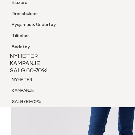
Blazere
Tilbehør
Dressbukser
Shorts
Pysjamas & Undertøy
Pysjamas & Undertøy
Tilbehør
NYHETER
KAMPANJE
Badetøy
SALG 60-70%
NYHETER
NYHETER
KAMPANJE
SALG 60-70%
KAMPANJE
NYHETER
SALG 60-70%
KAMPANJE
SALG 60-70%