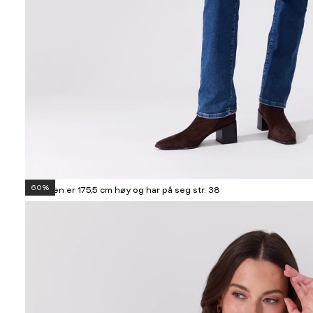
60%
Modellen er 175,5 cm høy og har på seg str. 38
Informasjon
om
modellhøyde
og
produkstørrelse