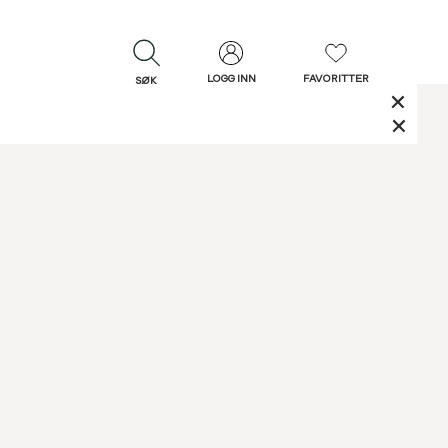
LOGG INN
FAVORITTER
SØK
LUKK
LUKK
Rask levering
Gratis retur
30 dagers retur