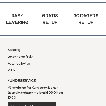
Sidebunn
RASK
GRATIS
30 DAGERS
LEVERING
RETUR
RETUR
Betaling
Levering og frakt
Retur og bytte
Vilkår
KUNDESERVICE
Vår avdeling for Kundeservice har
åpent hverdager mellom kl 09:00 og
15:00