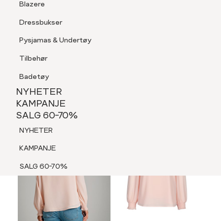
Blazere
Tilbehør
Dressbukser
LOGG INN
FAVORITTER
SØK
Shorts
Pysjamas & Undertøy
Pysjamas & Undertøy
Tilbehør
NYHETER
KAMPANJE
Badetøy
SALG 60-70%
NYHETER
MEDLEM 30%
NYHETER
KAMPANJE
SALG 60-70%
KAMPANJE
NYHETER
SALG 60-70%
KAMPANJE
SALG 60-70%