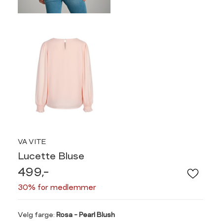
VA VITE
Lucette Bluse
499,-
30% for medlemmer
Velg
Velg farge:
Rosa - Pearl Blush